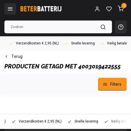
0
Verzendkosten € 2,95 (NL)
Snelle levering
Veilig betalen (i
Terug
PRODUCTEN GETAGD MET 4003019422555
Filters
Verzendkosten € 2,95 (NL)
Snelle levering
Veilig betalen (