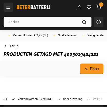
0
Verzendkosten € 2,95 (NL)
Snelle levering
Veilig betalen (i
Terug
PRODUCTEN GETAGD MET 4003019424221
Filters
)
Verzendkosten € 2,95 (NL)
Snelle levering
Veilig betalen 