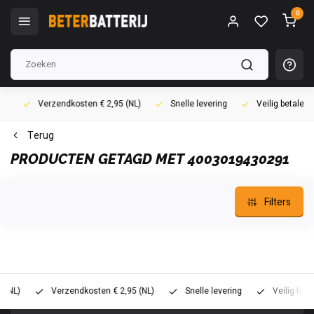
0
Verzendkosten € 2,95 (NL)
Snelle levering
Veilig betalen (i
Terug
PRODUCTEN GETAGD MET 4003019430291
Filters
)
Verzendkosten € 2,95 (NL)
Snelle levering
Veilig betalen 