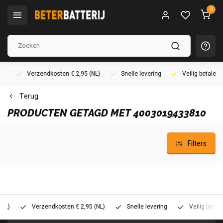
0
Verzendkosten € 2,95 (NL)
Snelle levering
Veilig betalen (i
Terug
PRODUCTEN GETAGD MET 4003019433810
Filters
Verzendkosten € 2,95 (NL)
Snelle levering
Veilig betalen (