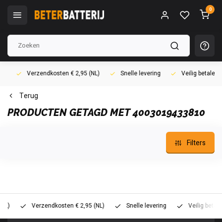
0
Verzendkosten € 2,95 (NL)
Snelle levering
Veilig betalen (i
Terug
PRODUCTEN GETAGD MET 4003019433810
Filters
Verzendkosten € 2,95 (NL)
Snelle levering
Veilig betalen (