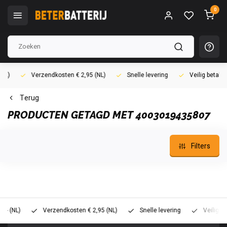
0
Verzendkosten € 2,95 (NL)
Snelle levering
Veilig betalen (i
Terug
PRODUCTEN GETAGD MET 4003019435807
Filters
L)
Verzendkosten € 2,95 (NL)
Snelle levering
Veilig betalen