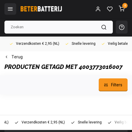
0
Verzendkosten € 2,95 (NL)
Snelle levering
Veilig betalen (i
Terug
PRODUCTEN GETAGD MET 4003773016007
Filters
)
Verzendkosten € 2,95 (NL)
Snelle levering
Veilig betalen 