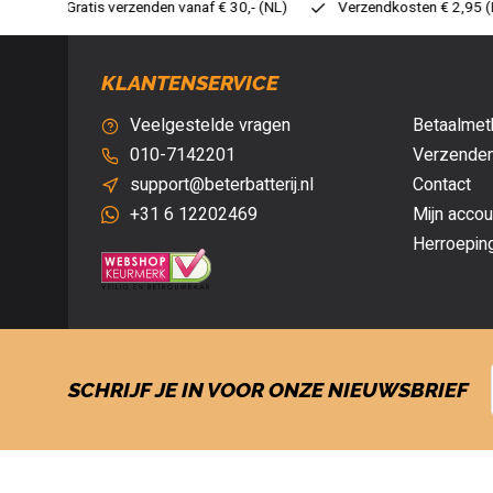
30,- (NL)
Verzendkosten € 2,95 (NL)
Snelle levering
Ve
KLANTENSERVICE
Veelgestelde vragen
Betaalmet
010-7142201
Verzenden
support@beterbatterij.nl
Contact
+31 6 12202469
Mijn accou
Herroepin
SCHRIJF JE IN VOOR ONZE NIEUWSBRIEF