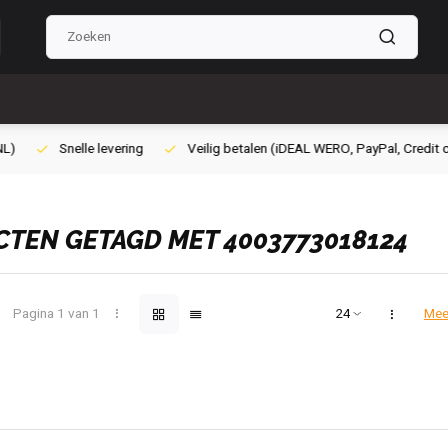
lig betalen (iDEAL WERO, PayPal, Credit card of Achteraf betalen)
Gra
TEN GETAGD MET 4003773018124
Pagina 1 van 1
Mee