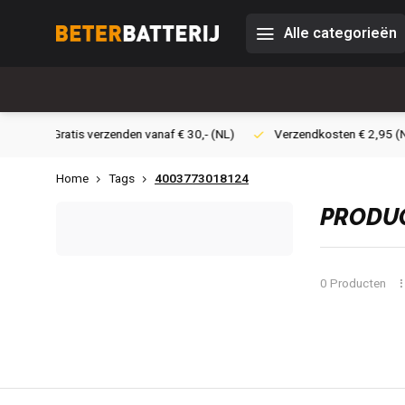
Alle categorieën
30,- (NL)
Verzendkosten € 2,95 (NL)
Snelle levering
Vei
Home
Tags
4003773018124
PRODUC
0 Producten