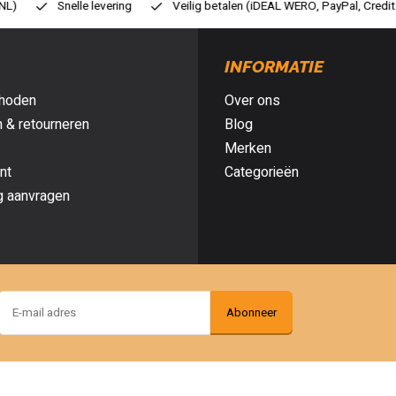
ilig betalen (iDEAL WERO, PayPal, Credit card of Achteraf betalen)
Gr
INFORMATIE
hoden
Over ons
 & retourneren
Blog
Merken
nt
Categorieën
g aanvragen
Abonneer