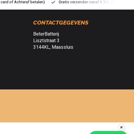
atis verzenden vanaf € 30,- (NL)
Verzendkosten € 2,95 (NL)
S
CONTACTGEGEVENS
BeterBatterij
Lisztstraat 3
3144KL, Maassluis
✖