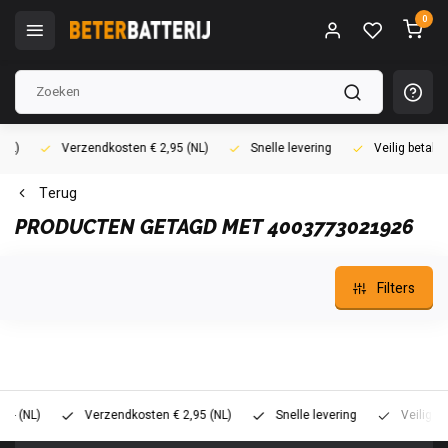
0
Verzendkosten € 2,95 (NL)
Snelle levering
Veilig betalen (i
Terug
PRODUCTEN GETAGD MET 4003773021926
Filters
L)
Verzendkosten € 2,95 (NL)
Snelle levering
Veilig betalen