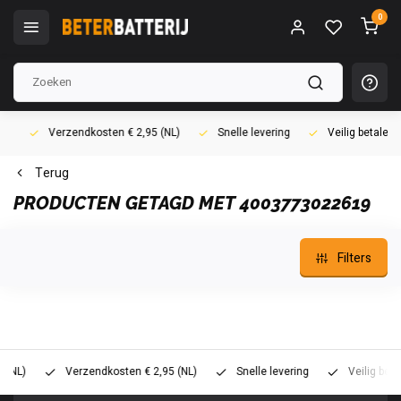
0
Verzendkosten € 2,95 (NL)
Snelle levering
Veilig betalen (i
Terug
PRODUCTEN GETAGD MET 4003773022619
Filters
)
Verzendkosten € 2,95 (NL)
Snelle levering
Veilig betalen 