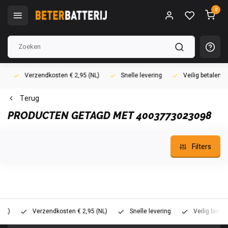
0
Verzendkosten € 2,95 (NL)
Snelle levering
Veilig betalen (i
Terug
PRODUCTEN GETAGD MET 4003773023098
Filters
Verzendkosten € 2,95 (NL)
Snelle levering
Veilig betalen (