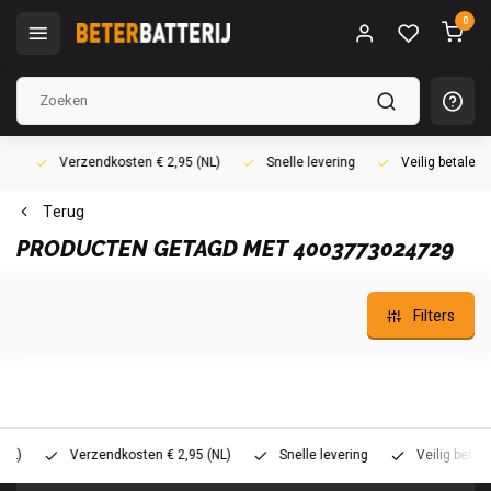
0
Verzendkosten € 2,95 (NL)
Snelle levering
Veilig betalen (i
Terug
PRODUCTEN GETAGD MET 4003773024729
Filters
Verzendkosten € 2,95 (NL)
Snelle levering
Veilig betalen (