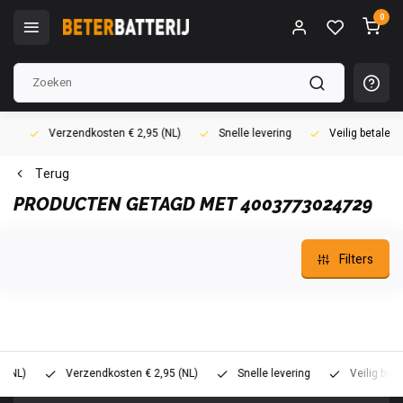
0
Verzendkosten € 2,95 (NL)
Snelle levering
Veilig betalen (i
Terug
PRODUCTEN GETAGD MET 4003773024729
Filters
)
Verzendkosten € 2,95 (NL)
Snelle levering
Veilig betalen 