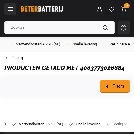
0
Verzendkosten € 2,95 (NL)
Snelle levering
Veilig betalen (i
Terug
PRODUCTEN GETAGD MET 4003773026884
Filters
Verzendkosten € 2,95 (NL)
Snelle levering
Veilig betalen (