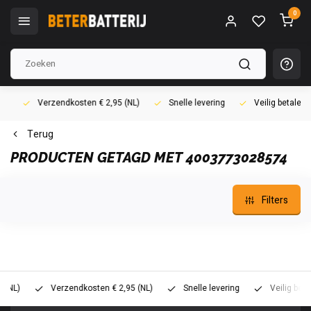
0
Verzendkosten € 2,95 (NL)
Snelle levering
Veilig betalen (i
Terug
PRODUCTEN GETAGD MET 4003773028574
Filters
)
Verzendkosten € 2,95 (NL)
Snelle levering
Veilig betalen 