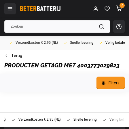
0
Verzendkosten € 2,95 (NL)
Snelle levering
Veilig betalen (i
Terug
PRODUCTEN GETAGD MET 4003773029823
Filters
)
Verzendkosten € 2,95 (NL)
Snelle levering
Veilig betalen 