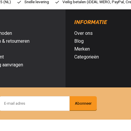
Veilig betalen (iDEAL WERO, PayPal, Credit card of Achteraf betalen)
INFORMATIE
hoden
Over ons
 & retourneren
Blog
Merken
nt
Categorieën
g aanvragen
Abonneer