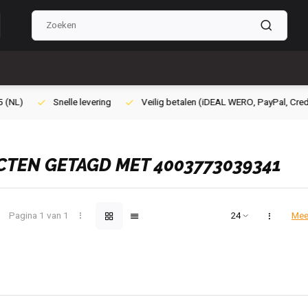
Veilig betalen (iDEAL WERO, PayPal, Credit card of Achteraf betalen)
TEN GETAGD MET 4003773039341
Pagina 1 van 1
Mee