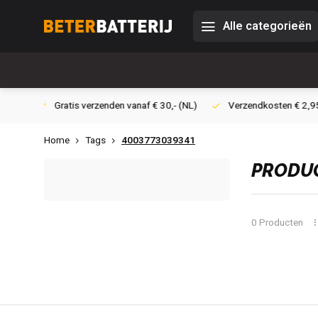
Alle categorieën
af € 30,- (NL)
Verzendkosten € 2,95 (NL)
Snelle levering
Home
Tags
4003773039341
PRODUC
0 Producten