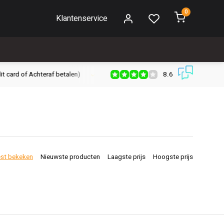
0
Klantenservice
8.6
Gratis verzenden vanaf € 30,- (NL)
Verzendkosten € 2,95 (NL)
st bekeken
Nieuwste producten
Laagste prijs
Hoogste prijs