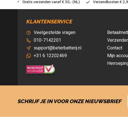
af € 30,- (NL)
Verzendkosten € 2,95 (NL)
Snelle levering
KLANTENSERVICE
Veelgestelde vragen
Betaalmet
010-7142201
Verzenden
support@beterbatterij.nl
Contact
+31 6 12202469
Mijn accou
Herroepin
SCHRIJF JE IN VOOR ONZE NIEUWSBRIEF