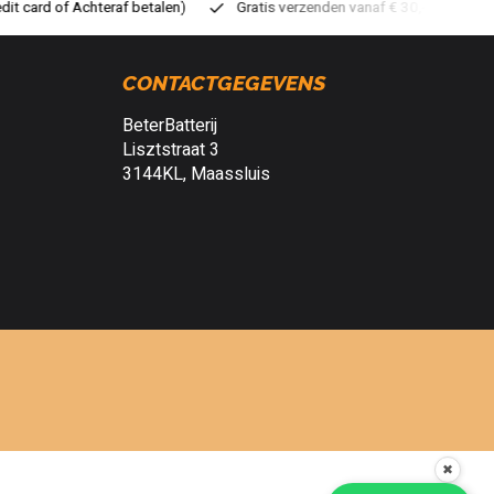
Gratis verzenden vanaf € 30,- (NL)
Verzendkosten € 2,95 (NL)
CONTACTGEGEVENS
BeterBatterij
Lisztstraat 3
3144KL, Maassluis
✖