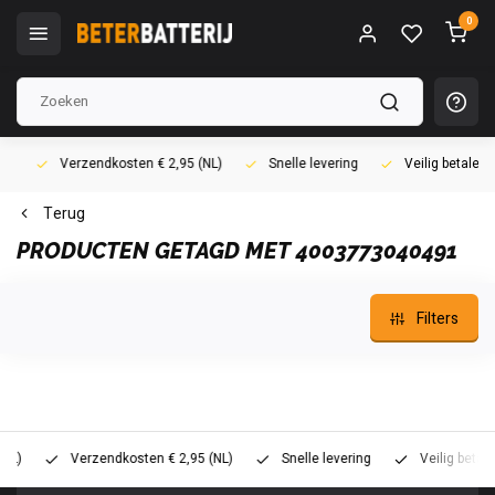
0
Verzendkosten € 2,95 (NL)
Snelle levering
Veilig betalen (i
Terug
PRODUCTEN GETAGD MET 4003773040491
Filters
)
Verzendkosten € 2,95 (NL)
Snelle levering
Veilig betalen 