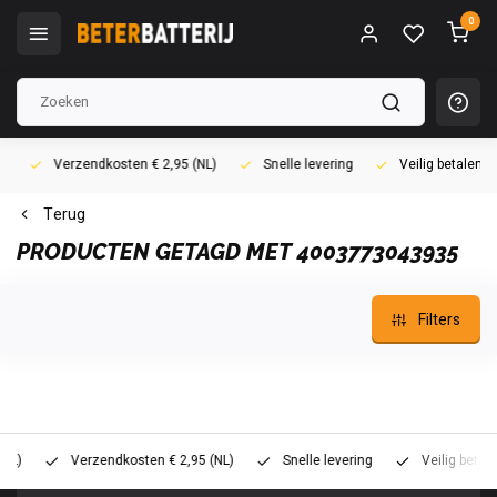
0
Verzendkosten € 2,95 (NL)
Snelle levering
Veilig betalen (i
Terug
PRODUCTEN GETAGD MET 4003773043935
Filters
Verzendkosten € 2,95 (NL)
Snelle levering
Veilig betalen (