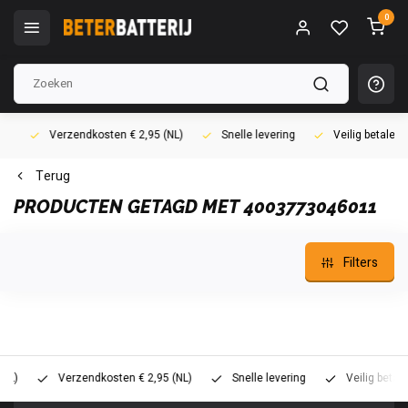
0
Verzendkosten € 2,95 (NL)
Snelle levering
Veilig betalen (i
Terug
PRODUCTEN GETAGD MET 4003773046011
Filters
Verzendkosten € 2,95 (NL)
Snelle levering
Veilig betalen (