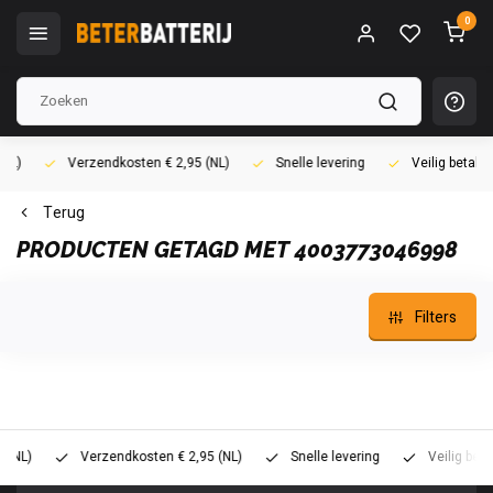
0
)
Verzendkosten € 2,95 (NL)
Snelle levering
Veilig betalen (
Terug
PRODUCTEN GETAGD MET 4003773046998
Filters
L)
Verzendkosten € 2,95 (NL)
Snelle levering
Veilig betalen