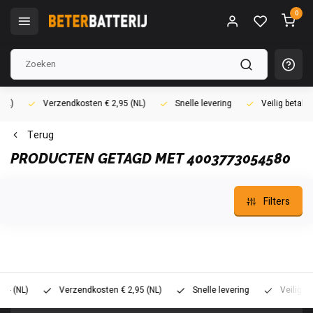
0
)
Verzendkosten € 2,95 (NL)
Snelle levering
Veilig betalen (
Terug
PRODUCTEN GETAGD MET 4003773054580
Filters
NL)
Verzendkosten € 2,95 (NL)
Snelle levering
Veilig betale