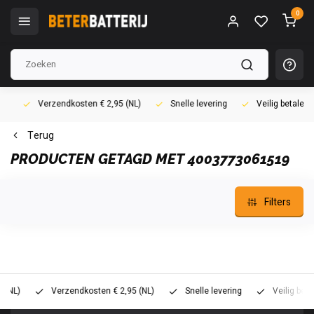
0
Verzendkosten € 2,95 (NL)
Snelle levering
Veilig betalen (i
Terug
PRODUCTEN GETAGD MET 4003773061519
Filters
L)
Verzendkosten € 2,95 (NL)
Snelle levering
Veilig betalen