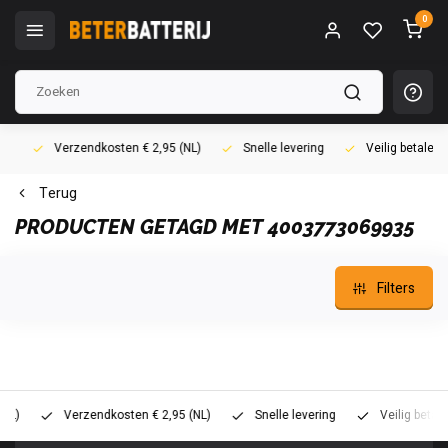
0
Verzendkosten € 2,95 (NL)
Snelle levering
Veilig betalen (i
Terug
PRODUCTEN GETAGD MET 4003773069935
Filters
Verzendkosten € 2,95 (NL)
Snelle levering
Veilig betalen (