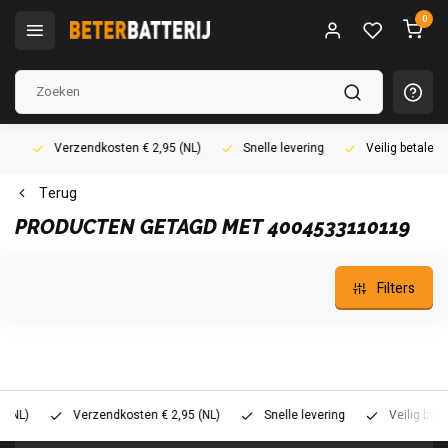
0
Verzendkosten € 2,95 (NL)
Snelle levering
Veilig betalen (i
Terug
PRODUCTEN GETAGD MET 4004533110119
Filters
)
Verzendkosten € 2,95 (NL)
Snelle levering
Veilig betalen 