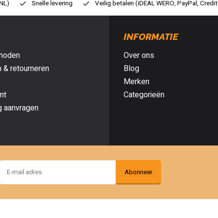
Veilig betalen (iDEAL WERO, PayPal, Credit card of Achteraf betalen)
INFORMATIE
hoden
Over ons
 & retourneren
Blog
Merken
nt
Categorieën
g aanvragen
Abonneer