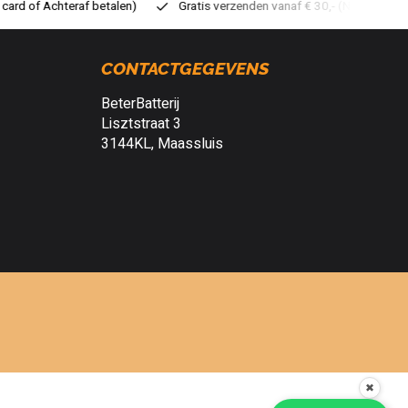
Gratis verzenden vanaf € 30,- (NL)
Verzendkosten € 2,95 (NL)
CONTACTGEGEVENS
BeterBatterij
Lisztstraat 3
3144KL, Maassluis
✖