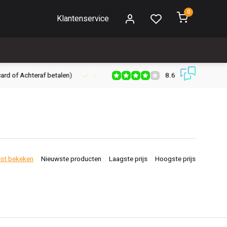
0
Klantenservice
8.6
Gratis verzenden vanaf € 30,- (NL)
Verzendkosten € 2,95 (NL)
st bekeken
Nieuwste producten
Laagste prijs
Hoogste prijs