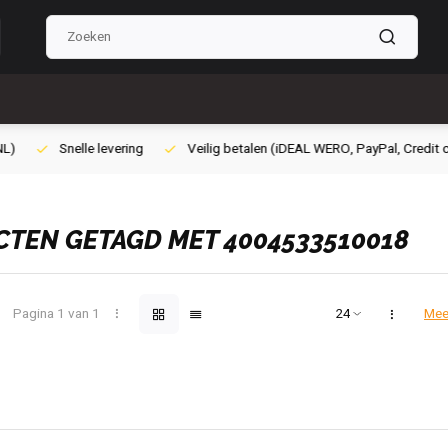
Veilig betalen (iDEAL WERO, PayPal, Credit card of Achteraf betalen)
TEN GETAGD MET 4004533510018
Pagina 1 van 1
Mee