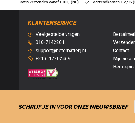
 € 30,- (NL)
Verzendkosten € 2,95 (NL)
Snelle levering
KLANTENSERVICE
Veelgestelde vragen
Betaalmet
010-7142201
Verzenden
support@beterbatterij.nl
Contact
+31 6 12202469
Mijn accou
Herroepin
SCHRIJF JE IN VOOR ONZE NIEUWSBRIEF