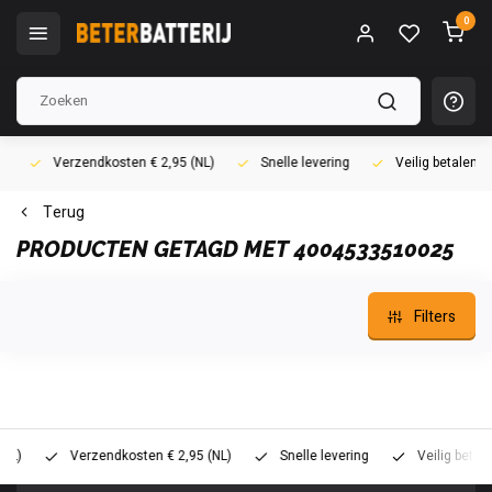
0
Verzendkosten € 2,95 (NL)
Snelle levering
Veilig betalen (i
Terug
PRODUCTEN GETAGD MET 4004533510025
Filters
Verzendkosten € 2,95 (NL)
Snelle levering
Veilig betalen (