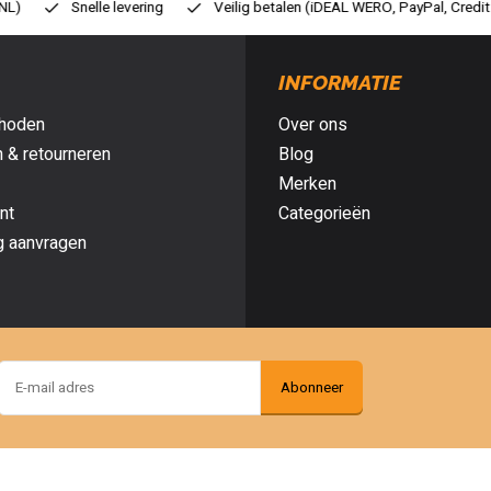
ilig betalen (iDEAL WERO, PayPal, Credit card of Achteraf betalen)
Gr
INFORMATIE
hoden
Over ons
 & retourneren
Blog
Merken
nt
Categorieën
g aanvragen
Abonneer