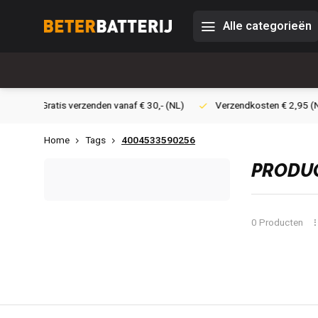
Alle categorieën
30,- (NL)
Verzendkosten € 2,95 (NL)
Snelle levering
Vei
Home
Tags
4004533590256
PRODUC
0 Producten