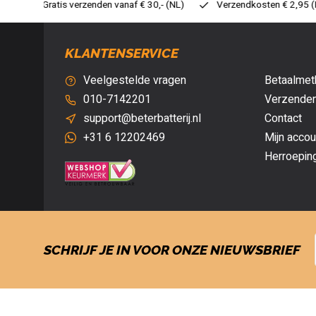
30,- (NL)
Verzendkosten € 2,95 (NL)
Snelle levering
Ve
KLANTENSERVICE
Veelgestelde vragen
Betaalmet
010-7142201
Verzenden
support@beterbatterij.nl
Contact
+31 6 12202469
Mijn accou
Herroepin
SCHRIJF JE IN VOOR ONZE NIEUWSBRIEF