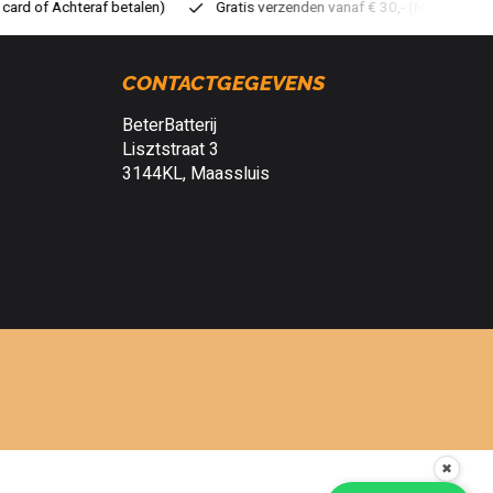
atis verzenden vanaf € 30,- (NL)
Verzendkosten € 2,95 (NL)
S
CONTACTGEGEVENS
BeterBatterij
Lisztstraat 3
3144KL, Maassluis
✖