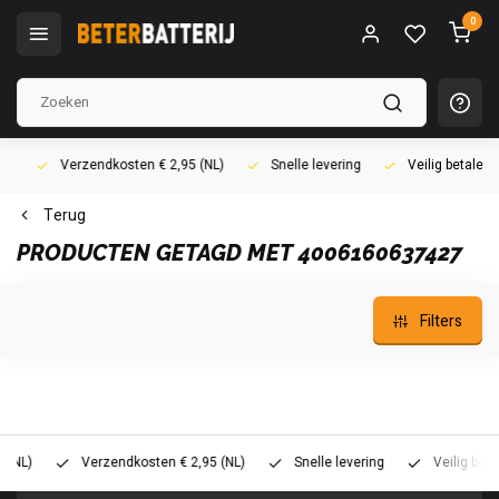
0
Verzendkosten € 2,95 (NL)
Snelle levering
Veilig betalen (i
Terug
PRODUCTEN GETAGD MET 4006160637427
Filters
)
Verzendkosten € 2,95 (NL)
Snelle levering
Veilig betalen 