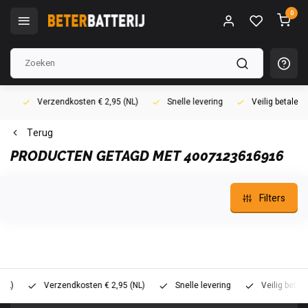
0
Verzendkosten € 2,95 (NL)
Snelle levering
Veilig betalen (i
Terug
PRODUCTEN GETAGD MET 4007123616916
Filters
Verzendkosten € 2,95 (NL)
Snelle levering
Veilig betalen (