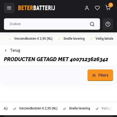
0
Verzendkosten € 2,95 (NL)
Snelle levering
Veilig betalen (i
Terug
PRODUCTEN GETAGD MET 4007123626342
Filters
)
Verzendkosten € 2,95 (NL)
Snelle levering
Veilig betalen 