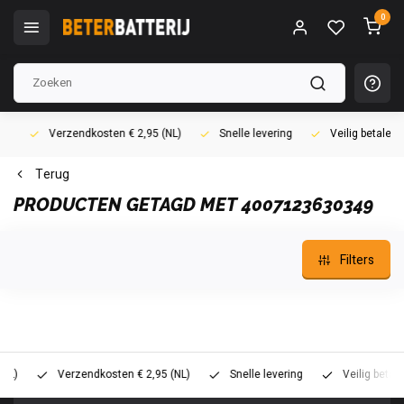
0
Verzendkosten € 2,95 (NL)
Snelle levering
Veilig betalen (i
Terug
PRODUCTEN GETAGD MET 4007123630349
Filters
Verzendkosten € 2,95 (NL)
Snelle levering
Veilig betalen (