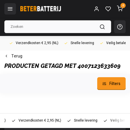
0
Verzendkosten € 2,95 (NL)
Snelle levering
Veilig betalen (i
Terug
PRODUCTEN GETAGD MET 4007123633609
Filters
Verzendkosten € 2,95 (NL)
Snelle levering
Veilig betalen (