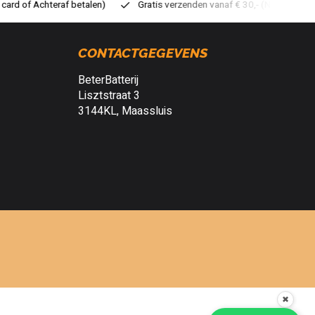
atis verzenden vanaf € 30,- (NL)
Verzendkosten € 2,95 (NL)
S
CONTACTGEGEVENS
BeterBatterij
Lisztstraat 3
3144KL, Maassluis
✖