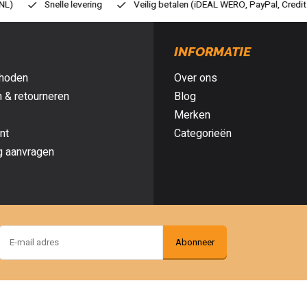
ilig betalen (iDEAL WERO, PayPal, Credit card of Achteraf betalen)
Gr
INFORMATIE
hoden
Over ons
 & retourneren
Blog
Merken
nt
Categorieën
g aanvragen
Abonneer