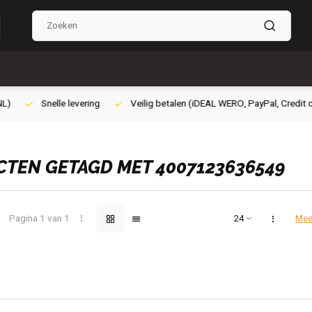
lig betalen (iDEAL WERO, PayPal, Credit card of Achteraf betalen)
Gra
TEN GETAGD MET 4007123636549
Pagina 1 van 1
Mee