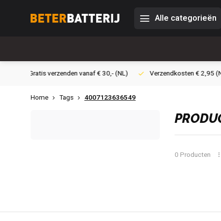
Alle categorieën
30,- (NL)
Verzendkosten € 2,95 (NL)
Snelle levering
Vei
Home
Tags
4007123636549
PRODUC
0 Producten