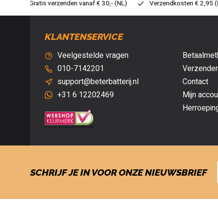
30,- (NL)
Verzendkosten € 2,95 (NL)
Snelle levering
Ve
KLANTENSERVICE
Veelgestelde vragen
Betaalmet
010-7142201
Verzenden
support@beterbatterij.nl
Contact
+31 6 12202469
Mijn accou
Herroepin
SCHRIJF JE IN VOOR ONZE NIEUWSBRIEF