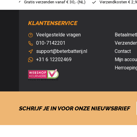
 30,- (NL)
Verzendkosten € 2,95 (NL)
Snelle levering
V
KLANTENSERVICE
Veelgestelde vragen
Betaalmet
010-7142201
Verzenden
support@beterbatterij.nl
Contact
+31 6 12202469
Mijn accou
Herroepin
SCHRIJF JE IN VOOR ONZE NIEUWSBRIEF