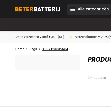
Alle categorieën
30,- (NL)
Verzendkosten € 2,95 (NL)
Snelle levering
Vei
Home
Tags
4007123639564
PRODUC
0 Producten