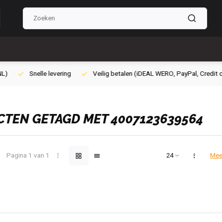
lig betalen (iDEAL WERO, PayPal, Credit card of Achteraf betalen)
Gra
TEN GETAGD MET 4007123639564
Pagina 1 van 1
Mee