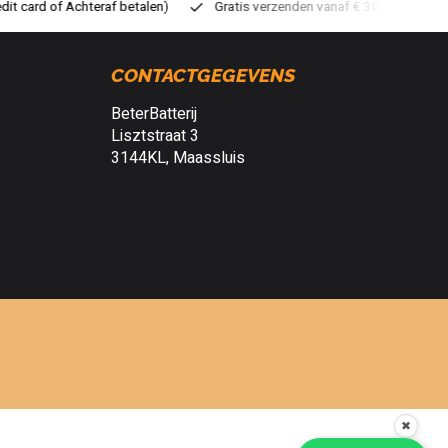
ratis verzenden vanaf € 30,- (NL)
Verzendkosten € 2,95 (NL)
S
CONTACTGEGEVENS
BeterBatterij
Lisztstraat 3
3144KL, Maassluis
✖