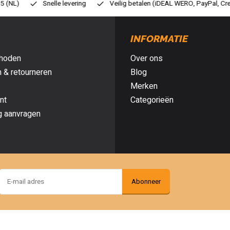
eilig betalen (iDEAL WERO, PayPal, Credit card of Achteraf betalen)
G
INFORMATIE
hoden
Over ons
 & retourneren
Blog
Merken
nt
Categorieën
g aanvragen
Abonneer