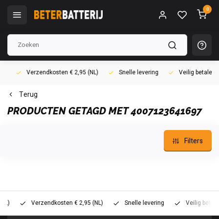
0
Verzendkosten € 2,95 (NL)
Snelle levering
Veilig betalen (i
Terug
PRODUCTEN GETAGD MET 4007123641697
Filters
Verzendkosten € 2,95 (NL)
Snelle levering
Veilig betalen (