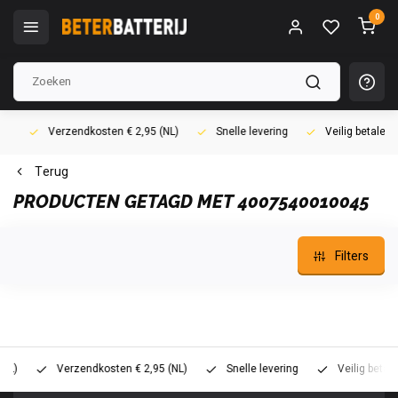
0
Verzendkosten € 2,95 (NL)
Snelle levering
Veilig betalen (i
Terug
PRODUCTEN GETAGD MET 4007540010045
Filters
Verzendkosten € 2,95 (NL)
Snelle levering
Veilig betalen (