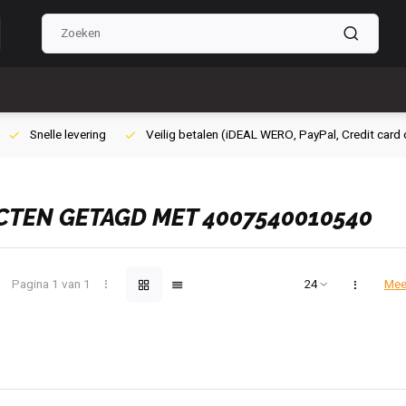
ig betalen (iDEAL WERO, PayPal, Credit card of Achteraf betalen)
Grat
TEN GETAGD MET 4007540010540
Pagina 1 van 1
Mee