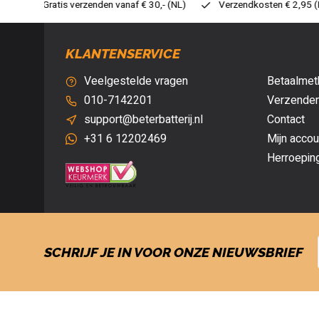
30,- (NL)
Verzendkosten € 2,95 (NL)
Snelle levering
Ve
KLANTENSERVICE
Veelgestelde vragen
Betaalmet
010-7142201
Verzenden
support@beterbatterij.nl
Contact
+31 6 12202469
Mijn accou
Herroepin
SCHRIJF JE IN VOOR ONZE NIEUWSBRIEF