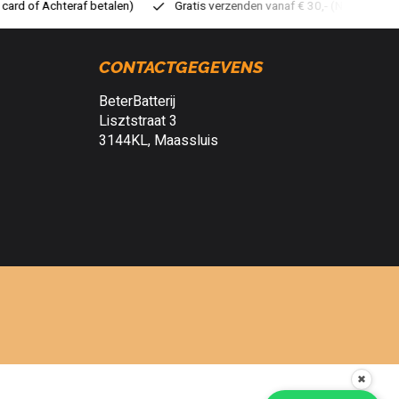
atis verzenden vanaf € 30,- (NL)
Verzendkosten € 2,95 (NL)
S
CONTACTGEGEVENS
BeterBatterij
Lisztstraat 3
3144KL, Maassluis
✖