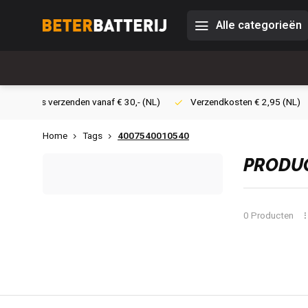
Alle categorieën
0,- (NL)
Verzendkosten € 2,95 (NL)
Snelle levering
Veil
Home
Tags
4007540010540
PRODUC
0 Producten