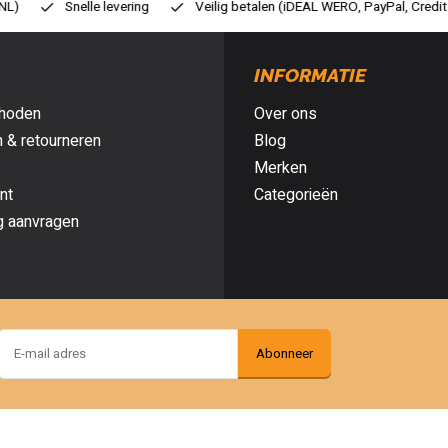
ilig betalen (iDEAL WERO, PayPal, Credit card of Achteraf betalen)
Gr
INFORMATIE
hoden
Over ons
 & retourneren
Blog
Merken
nt
Categorieën
g aanvragen
Abonneer