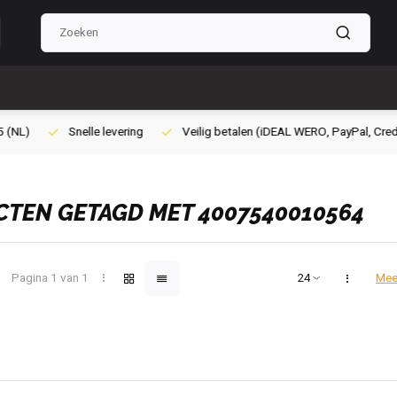
ilig betalen (iDEAL WERO, PayPal, Credit card of Achteraf betalen)
Gra
TEN GETAGD MET 4007540010564
Pagina 1 van 1
Mee