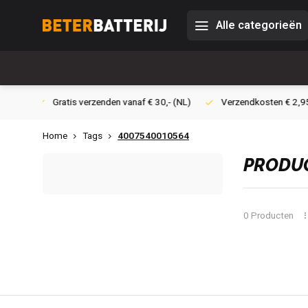
Alle categorieën
 30,- (NL)
Verzendkosten € 2,95 (NL)
Snelle levering
Ve
Home
Tags
4007540010564
PRODUC
0 Producten