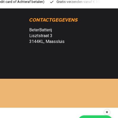
ratis verzenden vanaf € 30,- (NL)
Verzendkosten € 2,95 (NL)
S
CONTACTGEGEVENS
BeterBatterij
Lisztstraat 3
3144KL, Maassluis
✖