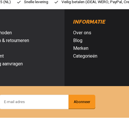
eilig betalen (iDEAL WERO, PayPal, Credit card of Achteraf betalen)
G
INFORMATIE
hoden
Over ons
 & retourneren
Blog
Merken
nt
Categorieën
g aanvragen
Abonneer