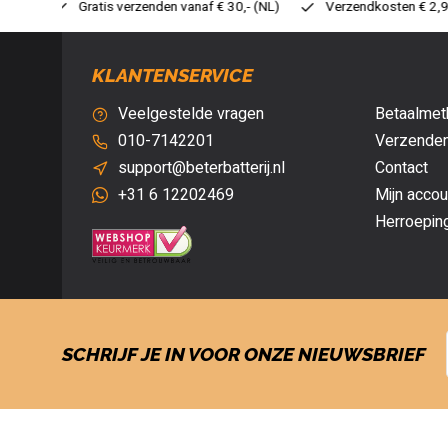
 30,- (NL)
Verzendkosten € 2,95 (NL)
Snelle levering
V
KLANTENSERVICE
Veelgestelde vragen
Betaalmet
010-7142201
Verzenden
support@beterbatterij.nl
Contact
+31 6 12202469
Mijn accou
Herroepin
SCHRIJF JE IN VOOR ONZE NIEUWSBRIEF