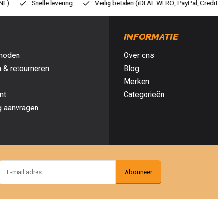
ilig betalen (iDEAL WERO, PayPal, Credit card of Achteraf betalen)
Gr
INFORMATIE
hoden
Over ons
 & retourneren
Blog
Merken
nt
Categorieën
g aanvragen
Abonneer