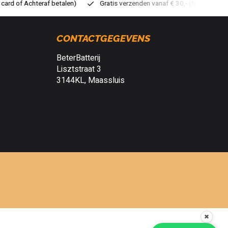
atis verzenden vanaf € 30,- (NL)
Verzendkosten € 2,95 (NL)
S
CONTACTGEGEVENS
BeterBatterij
Lisztstraat 3
3144KL, Maassluis
✖