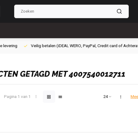
ig betalen (iDEAL WERO, PayPal, Credit card of Achteraf betalen)
Grati
TEN GETAGD MET 4007540012711
Pagina 1 van 1
Mee