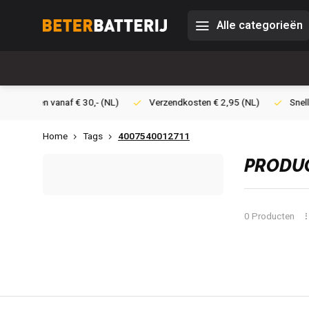
Alle categorieën
0,- (NL)
Verzendkosten € 2,95 (NL)
Snelle levering
Veil
Home
Tags
4007540012711
PRODUC
0 Producten