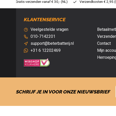
30,- (NL)
Verzendkosten € 2,95 (NL)
Snelle levering
Ve
KLANTENSERVICE
Veelgestelde vragen
Betaalmet
010-7142201
Verzenden
support@beterbatterij.nl
Contact
+31 6 12202469
Mijn accou
Herroepin
SCHRIJF JE IN VOOR ONZE NIEUWSBRIEF