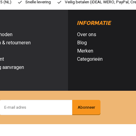
eilig betalen (iDEAL WERO, PayPal, Credit card of Achteraf betalen)
G
INFORMATIE
hoden
Over ons
 & retourneren
Blog
Merken
nt
Categorieën
g aanvragen
Abonneer