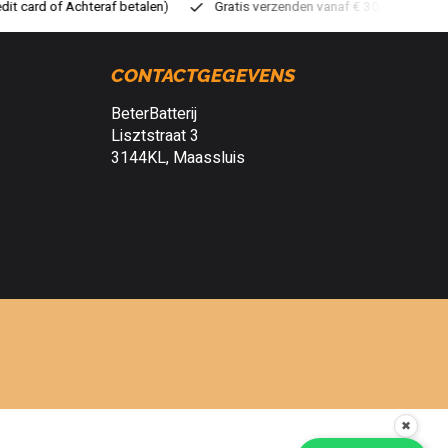
ratis verzenden vanaf € 30,- (NL)
Verzendkosten € 2,95 (NL)
S
CONTACTGEGEVENS
BeterBatterij
Lisztstraat 3
3144KL, Maassluis
✖