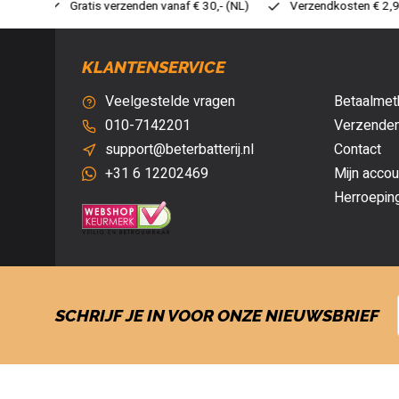
 30,- (NL)
Verzendkosten € 2,95 (NL)
Snelle levering
V
KLANTENSERVICE
Veelgestelde vragen
Betaalmet
010-7142201
Verzenden
support@beterbatterij.nl
Contact
+31 6 12202469
Mijn accou
Herroepin
SCHRIJF JE IN VOOR ONZE NIEUWSBRIEF