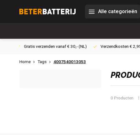
Alle categorieën
 30,- (NL)
Verzendkosten € 2,95 (NL)
Snelle levering
Ve
Home
Tags
4007540013053
PRODUC
0 Producten