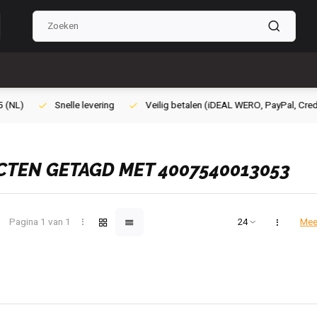
ilig betalen (iDEAL WERO, PayPal, Credit card of Achteraf betalen)
Gra
TEN GETAGD MET 4007540013053
Pagina 1 van 1
Mee