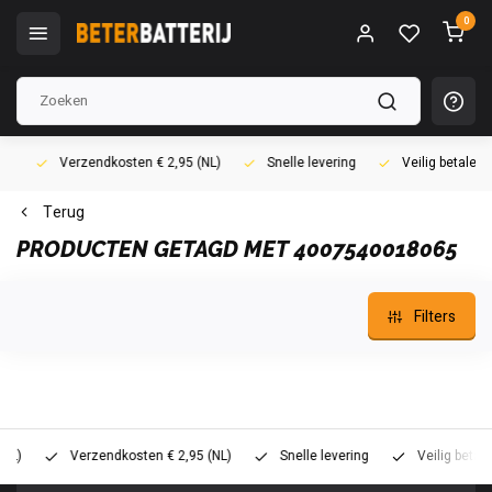
0
Verzendkosten € 2,95 (NL)
Snelle levering
Veilig betalen (i
Terug
PRODUCTEN GETAGD MET 4007540018065
Filters
Verzendkosten € 2,95 (NL)
Snelle levering
Veilig betalen (