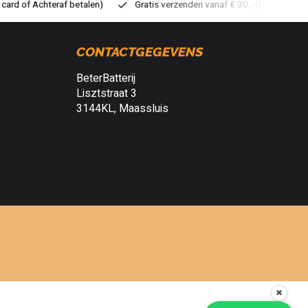
atis verzenden vanaf € 30,- (NL)
Verzendkosten € 2,95 (NL)
S
CONTACTGEGEVENS
BeterBatterij
Lisztstraat 3
3144KL, Maassluis
✖