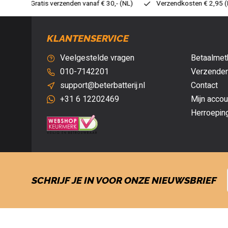
30,- (NL)
Verzendkosten € 2,95 (NL)
Snelle levering
Ve
KLANTENSERVICE
Veelgestelde vragen
Betaalmet
010-7142201
Verzenden
support@beterbatterij.nl
Contact
+31 6 12202469
Mijn accou
Herroepin
SCHRIJF JE IN VOOR ONZE NIEUWSBRIEF