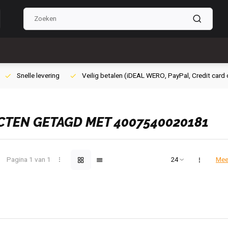
ig betalen (iDEAL WERO, PayPal, Credit card of Achteraf betalen)
Grat
TEN GETAGD MET 4007540020181
Pagina 1 van 1
Mee