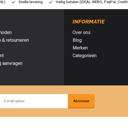
ilig betalen (iDEAL WERO, PayPal, Credit card of Achteraf betalen)
Gr
INFORMATIE
hoden
Over ons
 & retourneren
Blog
Merken
nt
Categorieën
g aanvragen
Abonneer