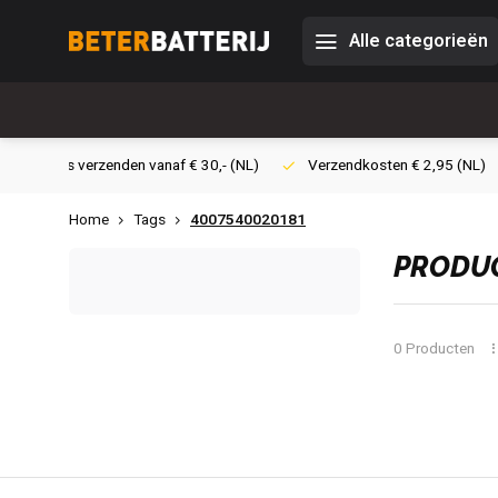
Alle categorieën
0,- (NL)
Verzendkosten € 2,95 (NL)
Snelle levering
Veil
Home
Tags
4007540020181
PRODUC
0 Producten