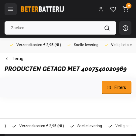
0
Verzendkosten € 2,95 (NL)
Snelle levering
Veilig betalen (i
Terug
PRODUCTEN GETAGD MET 4007540020969
Filters
Verzendkosten € 2,95 (NL)
Snelle levering
Veilig betalen (