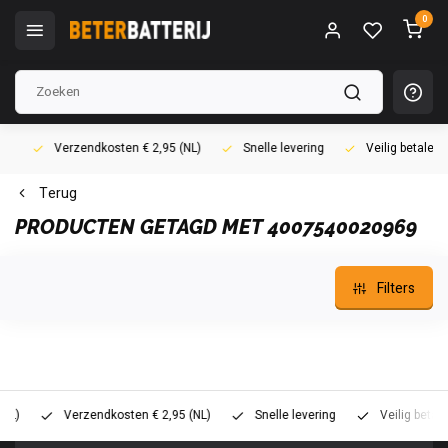
0
Verzendkosten € 2,95 (NL)
Snelle levering
Veilig betalen (i
Terug
PRODUCTEN GETAGD MET 4007540020969
Filters
Verzendkosten € 2,95 (NL)
Snelle levering
Veilig betalen (