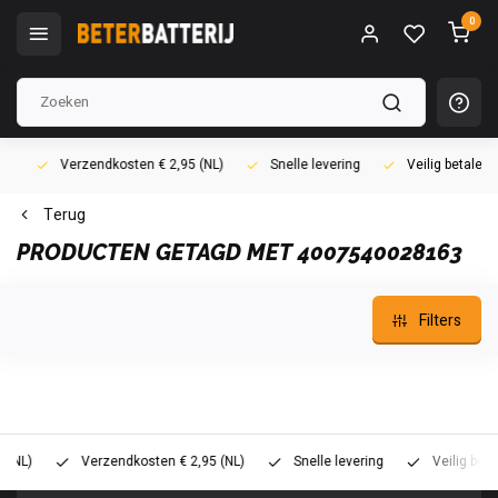
0
Verzendkosten € 2,95 (NL)
Snelle levering
Veilig betalen (i
Terug
PRODUCTEN GETAGD MET 4007540028163
Filters
)
Verzendkosten € 2,95 (NL)
Snelle levering
Veilig betalen 