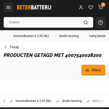
0
Verzendkosten € 2,95 (NL)
Snelle levering
Veilig betalen (i
Terug
PRODUCTEN GETAGD MET 4007540028200
Filters
Verzendkosten € 2,95 (NL)
Snelle levering
Veilig betalen (