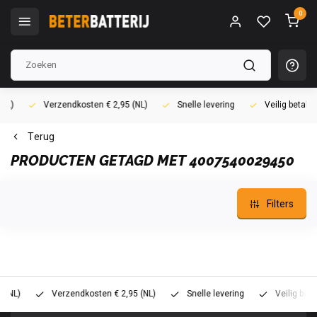
0
Verzendkosten € 2,95 (NL)
Snelle levering
Veilig betalen (i
Terug
PRODUCTEN GETAGD MET 4007540029450
Filters
)
Verzendkosten € 2,95 (NL)
Snelle levering
Veilig betalen 