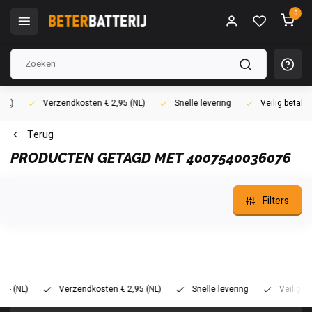
0
Verzendkosten € 2,95 (NL)
Snelle levering
Veilig betalen (i
Terug
PRODUCTEN GETAGD MET 4007540036076
Filters
L)
Verzendkosten € 2,95 (NL)
Snelle levering
Veilig betalen