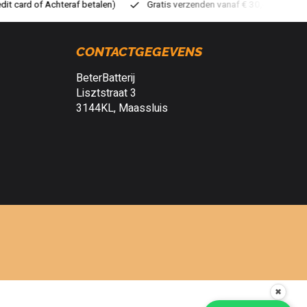
ratis verzenden vanaf € 30,- (NL)
Verzendkosten € 2,95 (NL)
S
CONTACTGEGEVENS
BeterBatterij
Lisztstraat 3
3144KL, Maassluis
✖