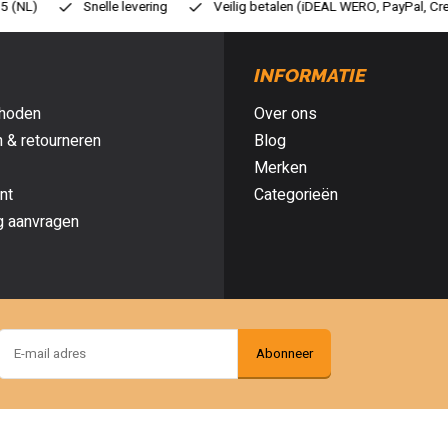
eilig betalen (iDEAL WERO, PayPal, Credit card of Achteraf betalen)
G
INFORMATIE
hoden
Over ons
 & retourneren
Blog
Merken
nt
Categorieën
g aanvragen
Abonneer