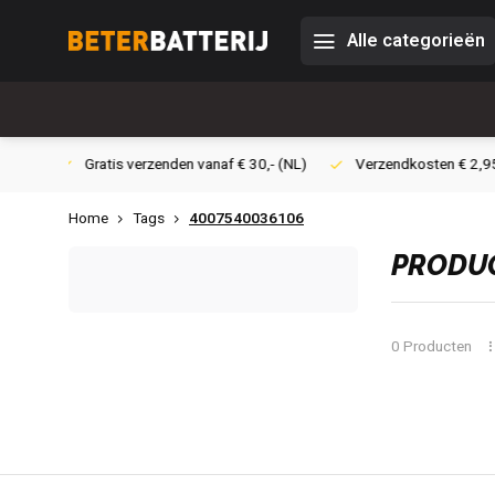
Alle categorieën
 30,- (NL)
Verzendkosten € 2,95 (NL)
Snelle levering
Ve
Home
Tags
4007540036106
PRODUC
0 Producten