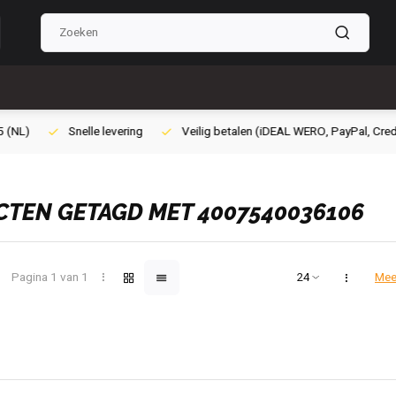
ilig betalen (iDEAL WERO, PayPal, Credit card of Achteraf betalen)
Gra
TEN GETAGD MET 4007540036106
Pagina 1 van 1
Mee