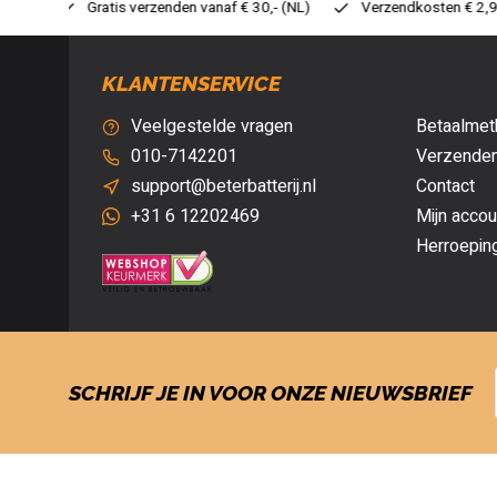
 30,- (NL)
Verzendkosten € 2,95 (NL)
Snelle levering
V
KLANTENSERVICE
Veelgestelde vragen
Betaalmet
010-7142201
Verzenden
support@beterbatterij.nl
Contact
+31 6 12202469
Mijn accou
Herroepin
SCHRIJF JE IN VOOR ONZE NIEUWSBRIEF